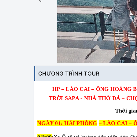
CHƯƠNG TRÌNH TOUR
HP –
LÀO CAI – ÔNG HOÀNG B
TRỜI SAPA
-
NHÀ THỜ ĐÁ – CHỢ
Thời gia
NGÀY
01:
HẢI PHÒNG
–
LÀO CAI – 