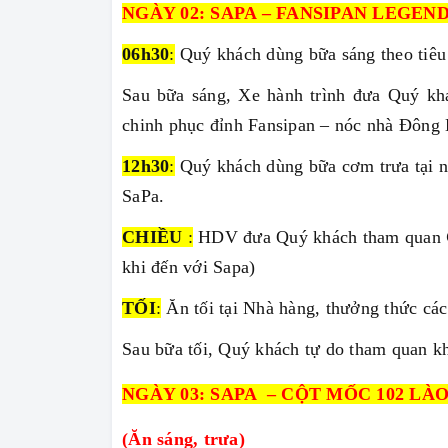
NGÀY 02: SAPA – FANSIPAN LEGEN
06h30
:
Quý khách dùng bữa sáng theo tiêu
Sau bữa sáng, Xe hành trình đưa Quý kh
chinh phục đỉnh Fansipan – nóc nhà Đôn
12h30
:
Quý khách dùng bữa cơm trưa tại n
SaPa.
CHIỀU
:
HDV đưa Quý khách tham quan
khi đến với Sapa)
TỐI
:
Ăn tối tại Nhà hàng, thưởng thức cá
Sau bữa tối, Quý khách tự do tham quan kh
NGÀY 03: SAPA – CỘT MỐC 102 LÀ
(Ăn sáng, trưa)