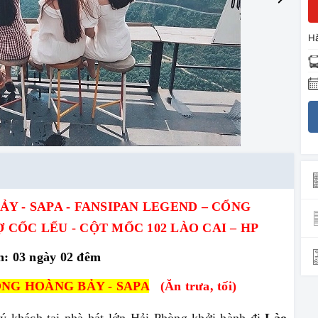
Hà
ẢY -
SAPA - FANSIPAN LEGEND –
CỔNG
 CỐC LẾU - CỘT MỐC 102 LÀO CAI – HP
n: 03 ngày 02 đêm
ÔNG HOÀNG BẢY - SAPA
(Ăn trưa, tối)