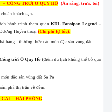
D – CỔNG TRỜI Ô QUY HỒ
(Ăn sáng, trưa, tối)
 chuẩn khách sạn.
ách hành trình tham quan
KDL Fansipan Legend –
g Dương Huyền
thoại
(Chi phí tự túc).
hà hàng - thưởng thức các món đặc sản vùng đất
Cổng trời Ô Quy Hồ
(điểm du lịch không thể bỏ qua
c món đặc sản vùng đất Sa Pa
ám phá thị trấn về đêm.
O CAI - HẢI PHÒNG