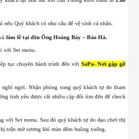
ý khách tại nhà hát lớn Hải Phòng khởi hành đi
Lào
ỉ nếu Quý khách có nhu cầu để vệ sinh cá nhân.
 và
làm lễ tại đền Ông Hoàng Bảy – Bảo Hà.
i với Set menu.
ếp tục chuyến hành trình đến với
SaPa- Nơi gặp gỡ
 nghỉ ngơi.
Nhận phòng xong quý khách tự do tham
ng tình yêu được rất nhiều cặp đôi tìm đến để check
ng với Set menu.
Sau đó quý khách tự do dạo chơi thị
 thị trấn mờ sương khí màn đêm buông xuống.