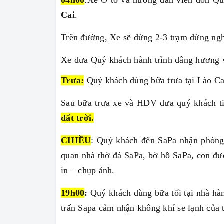
0
4
h
00
:
Xe Ô tô và hướng dẫn viên đón Qu
Cai
.
Trên đường, Xe sẽ dừng 2-3 trạm dừng ngh
Xe đưa Quý khách hành trình dâng hương
Trưa:
Quý khách dùng bữa trưa tại Lào Ca
Sau bữa trưa xe và HDV đưa quý khách ti
đất trời.
CHIỀU
: Quý khách đến SaPa nhận phòng
quan nhà thờ đá SaPa, bờ hồ SaPa, con đườ
in – chụp ảnh.
19h00
:
Quý khách dùng bữa tối tại nhà hà
trấn Sapa cảm nhận không khí se lạnh của