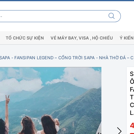
TỔ CHỨC SỰ KIỆN
VÉ MÁY BAY, VISA , HỘ CHIẾU
Ý KIẾ
 SAPA - FANSIPAN LEGEND – CỔNG TRỜI SAPA - NHÀ THỜ ĐÁ – 
S
Ô
F
T
C
L
4